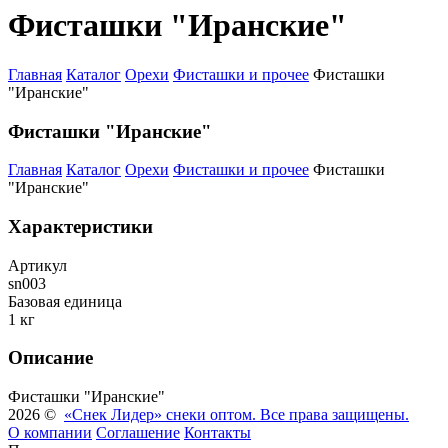
Фисташки "Иранские"
Главная
Каталог
Орехи
Фисташки и прочее
Фисташки
"Иранские"
Фисташки "Иранские"
Главная
Каталог
Орехи
Фисташки и прочее
Фисташки
"Иранские"
Характеристики
Артикул
sn003
Базовая единица
1 кг
Описание
Фисташки "Иранские"
2026 ©
«Снек Лидер» снеки оптом. Все права защищены.
О компании
Соглашение
Контакты