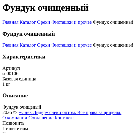
Фундук очищенный
Главная
Каталог
Орехи
Фисташки и прочее
Фундук очищенны
Фундук очищенный
Главная
Каталог
Орехи
Фисташки и прочее
Фундук очищенны
Характеристики
Артикул
sn00106
Базовая единица
1 кг
Описание
Фундук очищеный
2026 ©
«Снек Лидер» снеки оптом. Все права защищены.
О компании
Соглашение
Контакты
Позвонить
Пишите нам